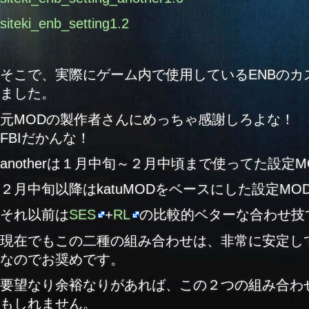
siteki_enb_setting1.2
そこで、実際にゲーム内で使用しているENBのカ
ました。
元MODの製作者さんにめっちゃ感謝しろよな！
FBIだかんな！
anotherは１月中旬～２月中頃まで使ってた設定M
２月中旬以降はkatuMODをベースにした設定MO
それ以前は
SES
+
RL
の比較的ベターな合わせ技
現在でもこの二種の組み合わせは、非常に安定し
なのでお奨めです。
要望なり余裕なりがあれば、この２つの組み合わ
もしれません。