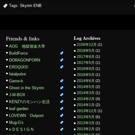
Tags:
Skyrim ENB
Friends & links
Log Archives
2156年12月
(1)
AOG 地獄借金大帝
2018年5月
(1)
BuildForce
2017年8月
(1)
DORAGONPORN
2017年5月
(1)
EROQUIS!
2016年8月
(1)
fatalpulse
2016年5月
(1)
Game-b
2014年6月
(2)
2014年5月
(2)
Ghost in the Skyrim
2014年3月
(1)
J-M-BOX
2014年2月
(4)
KENZYのモンハン生活
2014年1月
(2)
leaf garden
2013年12月
(1)
LOVEWN Outpost
2013年5月
(6)
Mug-G's
2013年3月
(1)
2013年2月
(2)
n D E S I G N