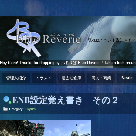
現在はイベント告知メイン
Hey there! Thanks for dropping by ぶるりば-Blue Reverie-! Take a look aroun
管理人紹介
イラスト
過去絵倉庫
同人・商業
Skyrim
ENB設定覚え書き その２
Category:
Skyrim