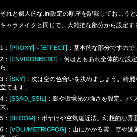
それと個人的な.ini設定の順序を記載しておこう
キャラメイクと同じで、大雑把な部分から設定す
1：
[PROXY]～[EFFECT]
：基本的な部分ですので
2：
[ENVIRONMENT]
：何はともあれ全体的な設
ら。
3：
[SKY]
：次は空の色合いを決めましょう。綺麗
立てます。
4：
[SSAO_SSIL]
：影や環境光の強さを設定。パ
大。
5：
[BLOOM]
：ボヤけや空気遠近法。幻想的な雰
6：
[VOLUMETRICFOG]
：山にかかる雲。空や遠