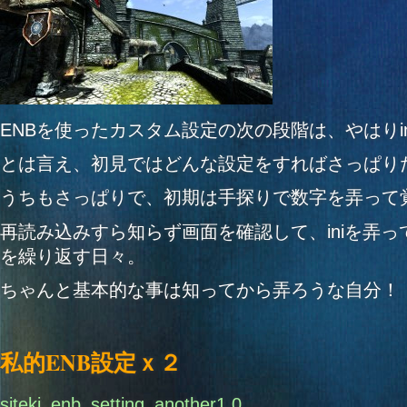
ENBを使ったカスタム設定の次の段階は、やはりin
とは言え、初見ではどんな設定をすればさっぱり
うちもさっぱりで、初期は手探りで数字を弄って
再読み込みすら知らず画面を確認して、iniを弄
を繰り返す日々。
ちゃんと基本的な事は知ってから弄ろうな自分！
私的ENB設定ｘ２
siteki_enb_setting_another1.0