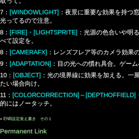
取って。
7：
[WINDOWLIGHT]
：夜景に重要な効果を持つ
光ってるので注意。
8：
[FIRE]・[LIGHTSPRITE]
：光源の色合いや明
べて設定を。
8：
[CAMERAFX]
：レンズフレア等のカメラ効果
9：
[ADAPTATION]
：目の光への慣れ具合。ゲーム
10：
[OBJECT]
：光の境界線に効果を加える。一
たい場合向け。
11：
[COLORCORRECTION]～[DEPTHOFFIELD]
的にはノータッチ。
«
ENB設定覚え書き その１
Permanent Link