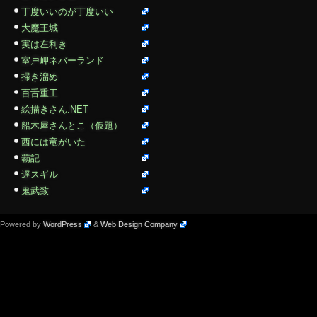
丁度いいのが丁度いい
大魔王城
実は左利き
室戸岬ネバーランド
掃き溜め
百舌重工
絵描きさん.NET
船木屋さんとこ（仮題）
西には竜がいた
覇記
遅スギル
鬼武致
Powered by
WordPress
&
Web Design Company