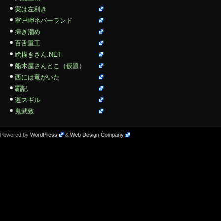
実は左利き
室戸岬ネバーランド
掃き溜め
百舌重工
絵描きさん.NET
船木屋さんとこ（仮題）
西には竜がいた
覇記
遅スギル
鬼武致
Powered by
WordPress
&
Web Design Company