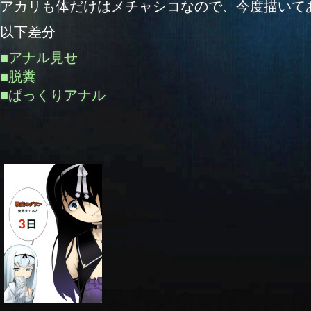
アカリも体だけはメチャシコなので、今度描いて
以下差分
■アナル見せ
■脱糞
■ぱっくりアナル