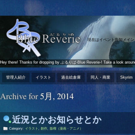
現在はイベント告知メイン
Hey there! Thanks for dropping by ぶるりば-Blue Reverie-! Take a look aroun
管理人紹介
イラスト
過去絵倉庫
同人・商業
Skyrim
Archive for
5月, 2014
近況とかお知らせとか
Category:
イラスト
,
創作
,
版権（漫画・アニメ）