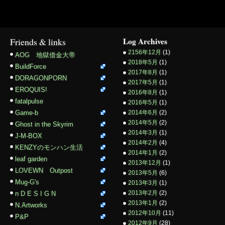
Friends & links
Log Archives
2156年12月
(1)
AOG 地獄借金大帝
2018年5月
(1)
BuildForce
2017年8月
(1)
DORAGONPORN
2017年5月
(1)
EROQUIS!
2016年8月
(1)
fatalpulse
2016年5月
(1)
Game-b
2014年6月
(2)
2014年5月
(2)
Ghost in the Skyrim
2014年3月
(1)
J-M-BOX
2014年2月
(4)
KENZYのモンハン生活
2014年1月
(2)
leaf garden
2013年12月
(1)
LOVEWN Outpost
2013年5月
(6)
Mug-G's
2013年3月
(1)
2013年2月
(2)
n D E S I G N
2013年1月
(2)
N.Artworks
2012年10月
(11)
P&P
2012年9月
(28)