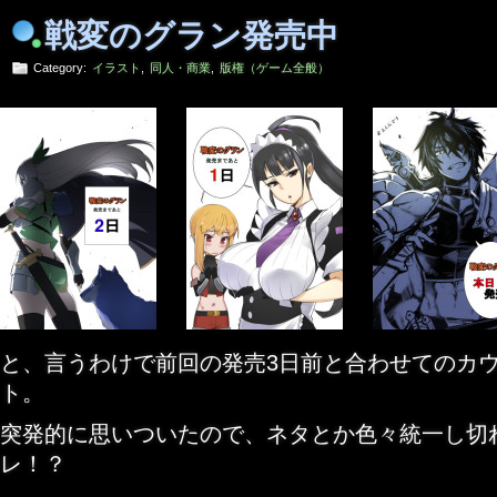
戦変のグラン発売中
Category:
イラスト
,
同人・商業
,
版権（ゲーム全般）
と、言うわけで前回の発売3日前と合わせてのカ
ト。
突発的に思いついたので、ネタとか色々統一し切
レ！？