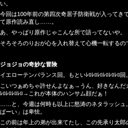
い。
今回は100年前の第四次奇居子防衛戦
が入ってき
て原作読み直し……。
あ、やっぱり原作じゃこんな所で語ってないや。
そろそろのりおが心を入れ替えて心機一転するの
ジョジョの奇妙な冒険
イエローテンパランス回。もといﾚﾛﾚﾛﾚﾛﾚﾛﾚﾛﾚﾛ回
こいつぁめちゃ許せんよなぁ→うん、好きなんだ
ﾚﾛﾚﾛﾚﾛﾚﾛ→これが本体のハンサム顔だぁ！
……と、今週は何時も以上に怒涛のネタラッシュ
ぱーい」は卑怯。
この前は年上の弟が出来てたし、この先承り太郎