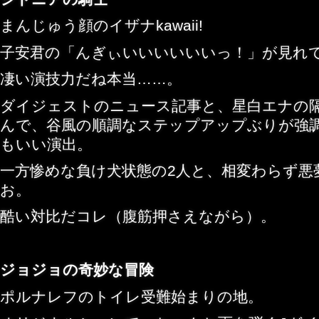
まんじゅう顔のイザナkawaii!
子安君の「んぎぃいいいいいいっ！」が見れ
凄い演技力だね本当……。
ダイジェストのニュース記事と、星白エナの
んで、谷風の順調なステップアップぶりが強
もいい演出。
一方惨めな負け犬状態の2人と、相変わらず悪
お。
酷い対比だコレ（腹筋押さえながら）。
ジョジョの奇妙な冒険
ポルナレフのトイレ受難始まりの地。