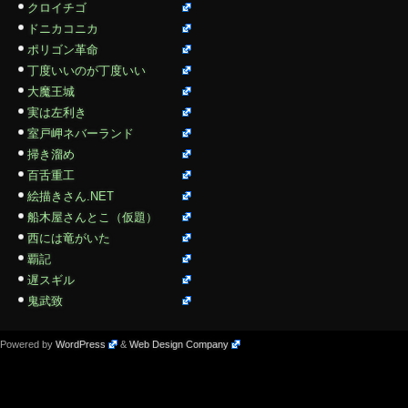
クロイチゴ
ドニカコニカ
ポリゴン革命
丁度いいのが丁度いい
大魔王城
実は左利き
室戸岬ネバーランド
掃き溜め
百舌重工
絵描きさん.NET
船木屋さんとこ（仮題）
西には竜がいた
覇記
遅スギル
鬼武致
Powered by
WordPress
&
Web Design Company