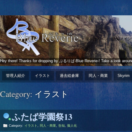
現在はイベント告知メイン
Hey there! Thanks for dropping by ぶるりば-Blue Reverie-! Take a look aroun
管理人紹介
イラスト
過去絵倉庫
同人・商業
Skyrim
Category:
イラスト
ふたば学園祭13
Category:
イラスト
,
同人・商業
,
告知
,
擬人化