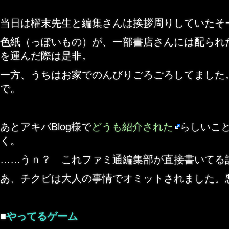
当日は櫂末先生と編集さんは挨拶周りしていたそ
色紙（っぽいもの）が、一部書店さんには配られ
を運んだ際は是非。
一方、うちはお家でのんびりごろごろしてました
で。
あとアキバBlog様で
どうも紹介された
らしいこ
く。
……うｎ？ これファミ通編集部が直接書いてる
あ、チクビは大人の事情でオミットされました。
■
やってるゲーム