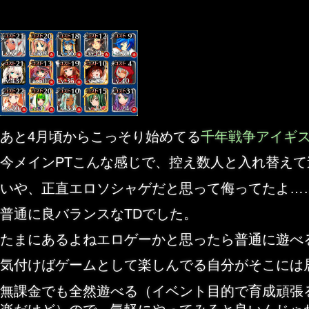
あと4月頃からこっそり始めてる
千年戦争アイギ
今メインPTこんな感じで、控え数人と入れ替え
いや、正直エロソシャゲだと思って侮ってたよ…
普通に良バランスなTDでした。
たまにあるよねエロゲーかと思ったら普通に遊べ
気付けばゲームとして楽しんでる自分がそこには
無課金でも全然遊べる（イベント目的で育成頑張