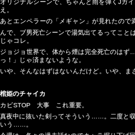
オリジナルシーンで、ちゃんと雨を弾くJガ
え。
あとエンペラーの「メギャン」が見れたので
んで、ブ男死亡シーンで湯気出てるってこと
じゃコレ。
ジョジョ世界で、体から煙は完全死亡のはず
っ！」じゃ済まないような。
いや、そんなはずはないんだけど。いや、ま
棺姫のチャイカ
カビSTOP 大事 これ重要。
真夜中に抜いた剣ってそういう……。二度と
いう……。