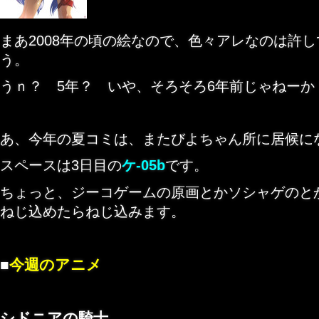
まあ2008年の頃の絵なので、色々アレなのは許
う。
うｎ？ 5年？ いや、そろそろ6年前じゃねーか
あ、今年の夏コミは、またびよちゃん所に居候に
スペースは3日目の
ケ-05b
です。
ちょっと、ジーコゲームの原画とかソシャゲのと
ねじ込めたらねじ込みます。
■
今週のアニメ
シドニアの騎士