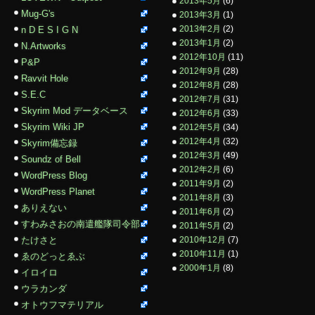
2013年5月
(6)
Mug-G's
2013年3月
(1)
2013年2月
(2)
n D E S I G N
2013年1月
(2)
N.Artworks
2012年10月
(11)
P&P
2012年9月
(28)
Ravvit Hole
2012年8月
(28)
S.E.C
2012年7月
(31)
Skyrim Mod データベース
2012年6月
(33)
Skyrim Wiki JP
2012年5月
(34)
2012年4月
(32)
Skyrim備忘録
2012年3月
(49)
Soundz of Bell
2012年2月
(6)
WordPress Blog
2011年9月
(2)
WordPress Planet
2011年8月
(3)
ありえない
2011年6月
(2)
すわみさおの南遣艦隊司令部
2011年5月
(2)
たけさと
2010年12月
(7)
2010年11月
(1)
ゑのどっとゑぶ
2000年1月
(8)
イロイロ
ウラカンダ
オトウフマテリアル