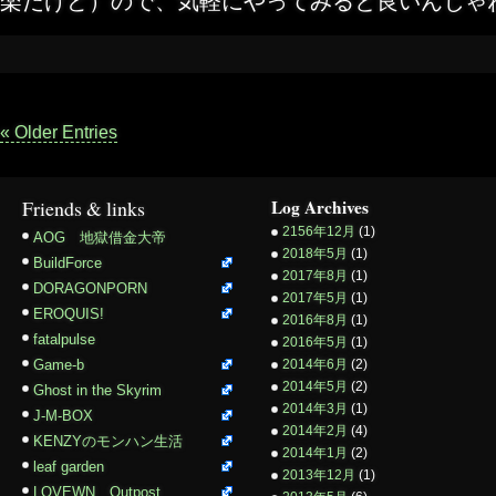
楽だけど）ので、気軽にやってみると良いんじゃ
« Older Entries
Friends & links
Log Archives
2156年12月
(1)
AOG 地獄借金大帝
2018年5月
(1)
BuildForce
2017年8月
(1)
DORAGONPORN
2017年5月
(1)
EROQUIS!
2016年8月
(1)
fatalpulse
2016年5月
(1)
Game-b
2014年6月
(2)
2014年5月
(2)
Ghost in the Skyrim
2014年3月
(1)
J-M-BOX
2014年2月
(4)
KENZYのモンハン生活
2014年1月
(2)
leaf garden
2013年12月
(1)
LOVEWN Outpost