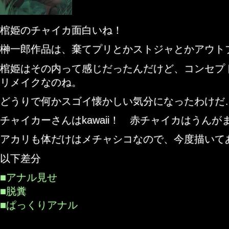
棺姫のチャイカ面白いね！
榊一郎作品は、棄てプリとかストジャとかアウト
棺姫はその内って感じだったんだけど、コンセプ
リメイクなのね。
どうりで何かスゴイ懐かしい気分になったわけだ
チャイカーさんはkawaii！ 赤チャイカはうんが
アカリも体だけはメチャシコなので、今度描いて
以下差分
■アナル見せ
■脱糞
■ぱっくりアナル