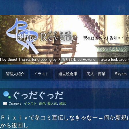
現在はイベント告知メイン
Hey there! Thanks for dropping by ぶるりば-Blue Reverie-! Take a look aroun
管理人紹介
イラスト
過去絵倉庫
同人・商業
Skyrim
ぐっだぐっだ
Category:
イラスト
,
創作
,
擬人化
,
雑記
Ｐｉｘｉｖで冬コミ宣伝しなきゃなー→何か新規
から後回し