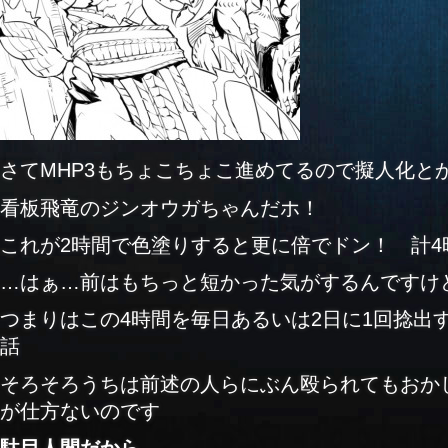
さてMHP3もちょこちょこ進めてるので擬人化と
看板飛竜のジンオウガちゃんだホ！
これが2時間で色塗りすると更に倍でドン！ 計4
…はぁ…前はもちっと短かった気がするんですけ
つまりはこの4時間を毎日あるいは2日に1回捻出
話
そろそろうちは前述の人らにぶん殴られてもおか
が仕方ないのです
駄目人間だから