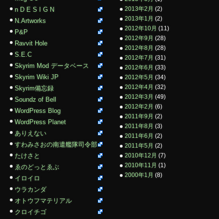
2013年2月
(2)
n D E S I G N
2013年1月
(2)
N.Artworks
2012年10月
(11)
P&P
2012年9月
(28)
Ravvit Hole
2012年8月
(28)
S.E.C
2012年7月
(31)
Skyrim Mod データベース
2012年6月
(33)
Skyrim Wiki JP
2012年5月
(34)
2012年4月
(32)
Skyrim備忘録
2012年3月
(49)
Soundz of Bell
2012年2月
(6)
WordPress Blog
2011年9月
(2)
WordPress Planet
2011年8月
(3)
ありえない
2011年6月
(2)
すわみさおの南遣艦隊司令部
2011年5月
(2)
たけさと
2010年12月
(7)
2010年11月
(1)
ゑのどっとゑぶ
2000年1月
(8)
イロイロ
ウラカンダ
オトウフマテリアル
クロイチゴ