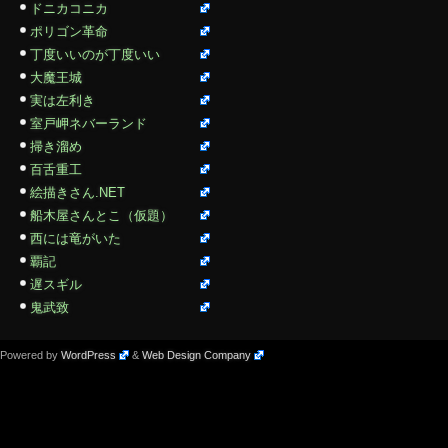
ドニカコニカ
ポリゴン革命
丁度いいのが丁度いい
大魔王城
実は左利き
室戸岬ネバーランド
掃き溜め
百舌重工
絵描きさん.NET
船木屋さんとこ（仮題）
西には竜がいた
覇記
遅スギル
鬼武致
Powered by
WordPress
&
Web Design Company