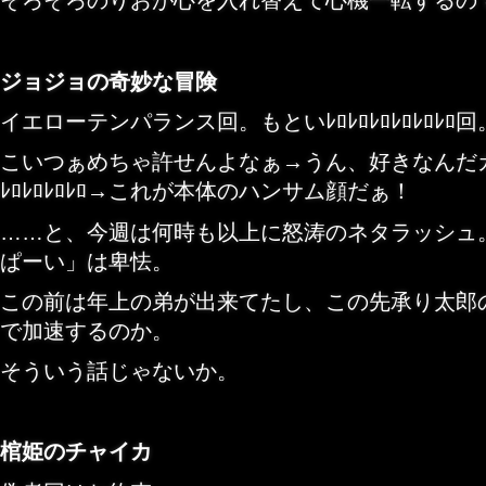
そろそろのりおが心を入れ替えて心機一転するの
ジョジョの奇妙な冒険
イエローテンパランス回。もといﾚﾛﾚﾛﾚﾛﾚﾛﾚﾛﾚﾛ回
こいつぁめちゃ許せんよなぁ→うん、好きなんだ
ﾚﾛﾚﾛﾚﾛﾚﾛ→これが本体のハンサム顔だぁ！
……と、今週は何時も以上に怒涛のネタラッシュ
ぱーい」は卑怯。
この前は年上の弟が出来てたし、この先承り太郎
で加速するのか。
そういう話じゃないか。
棺姫のチャイカ