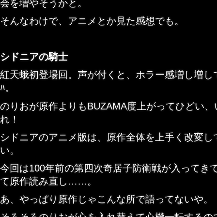
会を増やそうかと。
そんなわけで、アニメとか見た感想でも。
シドニアの騎士
紅天蛾初登場回。声が付くと、ホラー感増し増しで凄い。
ﾊ。
のりおが原作よりもBUZAMA度上がってひどい
れ！
シドニアのアニメ版は、原作全体を上手く改変し
い。
今回は100年前の第四次奇居子防衛戦
が入ってき
て原作読み直し……。
あ、やっぱり原作じゃこんな所で語ってないや。