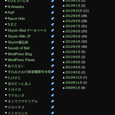
2013年2月
(2)
n D E S I G N
2013年1月
(2)
N.Artworks
2012年10月
(11)
P&P
2012年9月
(28)
Ravvit Hole
2012年8月
(28)
S.E.C
2012年7月
(31)
Skyrim Mod データベース
2012年6月
(33)
Skyrim Wiki JP
2012年5月
(34)
2012年4月
(32)
Skyrim備忘録
2012年3月
(49)
Soundz of Bell
2012年2月
(6)
WordPress Blog
2011年9月
(2)
WordPress Planet
2011年8月
(3)
ありえない
2011年6月
(2)
すわみさおの南遣艦隊司令部
2011年5月
(2)
たけさと
2010年12月
(7)
2010年11月
(1)
ゑのどっとゑぶ
2000年1月
(8)
イロイロ
ウラカンダ
オトウフマテリアル
クロイチゴ
ドニカコニカ