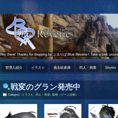
現在はイベント告知メイン
Hey there! Thanks for dropping by ぶるりば-Blue Reverie-! Take a look aroun
管理人紹介
イラスト
過去絵倉庫
同人・商業
Skyrim
戦変のグラン発売中
Category:
イラスト
,
同人・商業
,
版権（ゲーム全般）