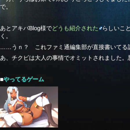
で。
あとアキバBlog様で
どうも紹介された
らしいこ
く。
……うｎ？ これファミ通編集部が直接書いてる
あ、チクビは大人の事情でオミットされました。
■
やってるゲーム