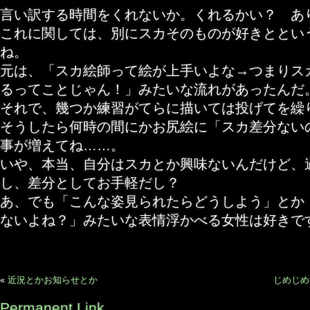
言い訳する時間をくれないか。くれるかい？ あ
これに関しては、別にスカそのものが好きととい
ね。
元は、「スカ絵師って絵が上手いよな→つまりス
るってことじゃん！」みたいな流れがあったんだ
それで、幾つか練習がてらに描いては投げてを繰
そうしたら何時の間にかお尻絵に「スカ差分ない
事が増えてね……。
いや、本当、自分はスカとか興味ないんだけど、
し、差分としてお手軽だし？
あ、でも「こんな姿見られたらどうしよう」とか
ないよね？」みたいな表情浮かべる女性は好きで
«
近況とかお知らせとか
じめじめ
Permanent Link