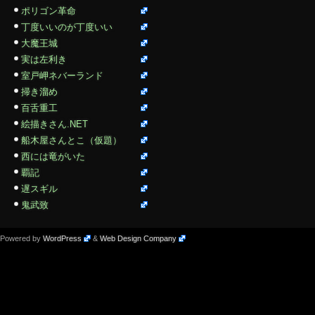
ポリゴン革命
丁度いいのが丁度いい
大魔王城
実は左利き
室戸岬ネバーランド
掃き溜め
百舌重工
絵描きさん.NET
船木屋さんとこ（仮題）
西には竜がいた
覇記
遅スギル
鬼武致
Powered by
WordPress
&
Web Design Company