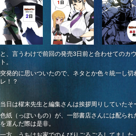
と、言うわけで前回の発売3日前と合わせてのカ
ト。
突発的に思いついたので、ネタとか色々統一し切
レ！？
当日は櫂末先生と編集さんは挨拶周りしていたそ
色紙（っぽいもの）が、一部書店さんには配られ
を運んだ際は是非。
一方、うちはお家でのんびりごろごろしてました