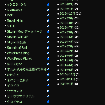
2013年2月
(2)
n D E S I G N
2013年1月
(2)
N.Artworks
2012年10月
(11)
P&P
2012年9月
(28)
Ravvit Hole
2012年8月
(28)
S.E.C
2012年7月
(31)
Skyrim Mod データベース
2012年6月
(33)
Skyrim Wiki JP
2012年5月
(34)
2012年4月
(32)
Skyrim備忘録
2012年3月
(49)
Soundz of Bell
2012年2月
(6)
WordPress Blog
2011年9月
(2)
WordPress Planet
2011年8月
(3)
ありえない
2011年6月
(2)
すわみさおの南遣艦隊司令部
2011年5月
(2)
たけさと
2010年12月
(7)
2010年11月
(1)
ゑのどっとゑぶ
2000年1月
(8)
イロイロ
ウラカンダ
オトウフマテリアル
クロイチゴ