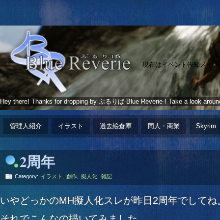
現在はイベント告知メイン
Hey there! Thanks for dropping by ぶるりば-Blue Reverie-! Take a look aroun
管理人紹介
イラスト
過去絵倉庫
同人・商業
Skyrim
2周年
Category:
イラスト
,
創作
,
擬人化
,
雑記
いやどっかのMH擬人化スレが昨日2周年でしてね
それでこんなの描いてみました。