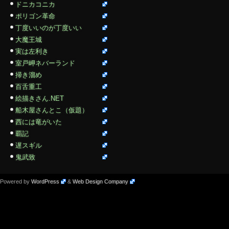
ドニカコニカ
ポリゴン革命
丁度いいのが丁度いい
大魔王城
実は左利き
室戸岬ネバーランド
掃き溜め
百舌重工
絵描きさん.NET
船木屋さんとこ（仮題）
西には竜がいた
覇記
遅スギル
鬼武致
Powered by
WordPress
&
Web Design Company