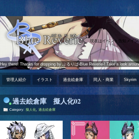
現在はイベント告知メイン
Hey there! Thanks for dropping by ぶるりば-Blue Reverie-! Take a look aroun
管理人紹介
イラスト
過去絵倉庫
同人・商業
Skyrim
過去絵倉庫 擬人化02
Category:
擬人化
,
過去絵倉庫