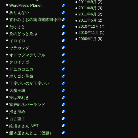
2011年9月
(2)
WordPress Planet
2011年8月
(3)
ありえない
2011年6月
(2)
すわみさおの南遣艦隊司令部
2011年5月
(2)
たけさと
2010年12月
(7)
2010年11月
(1)
ゑのどっとゑぶ
2000年1月
(8)
イロイロ
ウラカンダ
オトウフマテリアル
クロイチゴ
ドニカコニカ
ポリゴン革命
丁度いいのが丁度いい
大魔王城
実は左利き
室戸岬ネバーランド
掃き溜め
百舌重工
絵描きさん.NET
船木屋さんとこ（仮題）