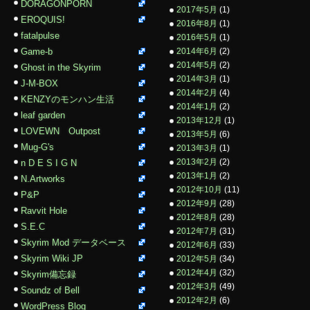
DORAGONPORN
2017年5月
(1)
EROQUIS!
2016年8月
(1)
fatalpulse
2016年5月
(1)
Game-b
2014年6月
(2)
2014年5月
(2)
Ghost in the Skyrim
2014年3月
(1)
J-M-BOX
2014年2月
(4)
KENZYのモンハン生活
2014年1月
(2)
leaf garden
2013年12月
(1)
LOVEWN Outpost
2013年5月
(6)
Mug-G's
2013年3月
(1)
2013年2月
(2)
n D E S I G N
2013年1月
(2)
N.Artworks
2012年10月
(11)
P&P
2012年9月
(28)
Ravvit Hole
2012年8月
(28)
S.E.C
2012年7月
(31)
Skyrim Mod データベース
2012年6月
(33)
Skyrim Wiki JP
2012年5月
(34)
2012年4月
(32)
Skyrim備忘録
2012年3月
(49)
Soundz of Bell
2012年2月
(6)
WordPress Blog