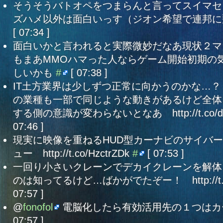
そうそうバトオペをつまらんと言ってスイマセ
ズハメ以外は面白いっす（ジオン希望で連邦
[ 07:34 ]
面白いかと言われると実際微妙だなあ現状２マ
もまあMMOハマった人ならゲーム開始初期の
しいかも
#
[ 07:38 ]
IT土方業界は少しずつ正常に向かうのかな…
の業種も一部で同じような動きがあるけど全体
する側の意識が変わらないとなあ http://t.co/d
07:46 ]
現実に映像を重ねるHUD型カーナビのサイバ
ュー http://t.co/HzctrZDk
#
[ 07:53 ]
一回り小さいクレーンでデカイクレーンを解体
のは知ってるけど…ばかがでたぞー！ http://t.co
07:57 ]
@
fonofol
電脳化したら有効活用先の１つはカ
07:57 ]