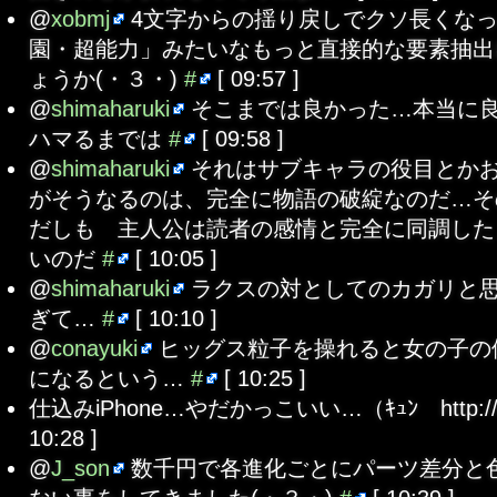
@
xobmj
4文字からの揺り戻しでクソ長くな
園・超能力」みたいなもっと直接的な要素抽出
ょうか(・３・)
#
[ 09:57 ]
@
shimaharuki
そこまでは良かった…本当に
ハマるまでは
#
[ 09:58 ]
@
shimaharuki
それはサブキャラの役目とか
がそうなるのは、完全に物語の破綻なのだ…そ
だしも 主人公は読者の感情と完全に同調した
いのだ
#
[ 10:05 ]
@
shimaharuki
ラクスの対としてのカガリと
ぎて…
#
[ 10:10 ]
@
conayuki
ヒッグス粒子を操れると女の子の
になるという…
#
[ 10:25 ]
仕込みiPhone…やだかっこいい…（ｷｭﾝ http://t.
10:28 ]
@
J_son
数千円で各進化ごとにパーツ差分と