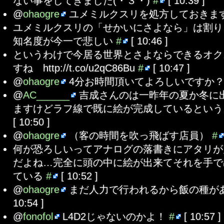
ない事をしてきました(・３・)
#
[ 10:39 ]
@
ohaogre
ユメミルクスリを処方しておきま
ユメミルクスリの「せかいにさよなら」は割り
知名度が今一で悲しい
#
[ 10:46 ]
というわけで今居る世界とさよならできるオク
すね http://t.co/u2qC86Bu
#
[ 10:47 ]
@
ohaogre
4分お時間頂いてよろしいですか
@
AC______
吉成さんのは一昨年の夏か冬に
ますけどラフ線で既に絵が完成しているとい
[ 10:50 ]
@
ohaogre
（客の時間を吹っ飛ばす店員）
#
何が恐ろしいってアナログの落書きにアタリが
だよね…完全に頭の中に絵が出来てそれを手で
ている
#
[ 10:52 ]
@
ohaogre
まだ人力で行われるから飯の種が
10:54 ]
@
fonofol
L4D2じゃないのかよ！
#
[ 10:57 ]