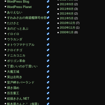
WordPress Blog
2011年9月
(2)
WordPress Planet
2011年8月
(3)
ありえない
2011年6月
(2)
すわみさおの南遣艦隊司令部
2011年5月
(2)
たけさと
2010年12月
(7)
2010年11月
(1)
ゑのどっとゑぶ
2000年1月
(8)
イロイロ
ウラカンダ
オトウフマテリアル
クロイチゴ
ドニカコニカ
ポリゴン革命
丁度いいのが丁度いい
大魔王城
実は左利き
室戸岬ネバーランド
掃き溜め
百舌重工
絵描きさん.NET
船木屋さんとこ（仮題）