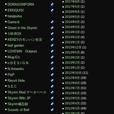
2017年8月
(1)
DORAGONPORN
2017年5月
(1)
EROQUIS!
2016年8月
(1)
fatalpulse
2016年5月
(1)
Game-b
2014年6月
(2)
2014年5月
(2)
Ghost in the Skyrim
2014年3月
(1)
J-M-BOX
2014年2月
(4)
KENZYのモンハン生活
2014年1月
(2)
leaf garden
2013年12月
(1)
LOVEWN Outpost
2013年5月
(6)
Mug-G's
2013年3月
(1)
2013年2月
(2)
n D E S I G N
2013年1月
(2)
N.Artworks
2012年10月
(11)
P&P
2012年9月
(28)
Ravvit Hole
2012年8月
(28)
S.E.C
2012年7月
(31)
Skyrim Mod データベース
2012年6月
(33)
Skyrim Wiki JP
2012年5月
(34)
2012年4月
(32)
Skyrim備忘録
2012年3月
(49)
Soundz of Bell
2012年2月
(6)