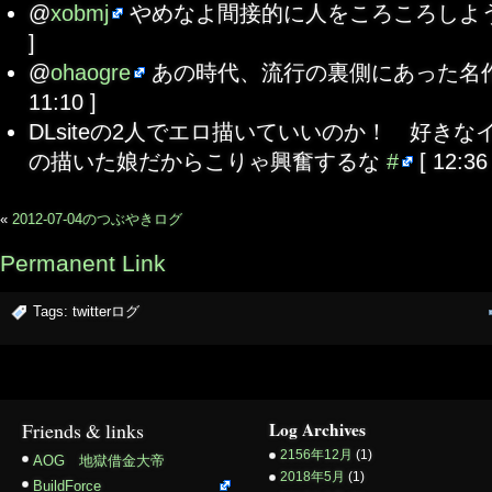
@
xobmj
やめなよ間接的に人をころころしよ
]
@
ohaogre
あの時代、流行の裏側にあった名
11:10 ]
DLsiteの2人でエロ描いていいのか！ 好き
の描いた娘だからこりゃ興奮するな
#
[ 12:36 
«
2012-07-04のつぶやきログ
Permanent Link
Tags:
twitterログ
Friends & links
Log Archives
2156年12月
(1)
AOG 地獄借金大帝
2018年5月
(1)
BuildForce