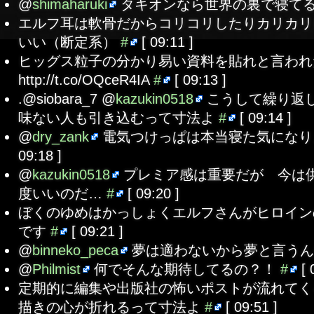
@
shimaharuki
タキオンなら世界の裏で寝て
エルフ耳は軟骨だからコリコリしたりカリカリ
いい（断定系）
#
[ 09:11 ]
ヒッグス粒子の分かり易い資料を貼れと言わ
http://t.co/OQceR4IA
#
[ 09:13 ]
.@siobara_7 @
kazukin0518
こうして繰り返
味ない人も引き込むって寸法よ
#
[ 09:14 ]
@
dry_zank
電気つけっぱは本当寝た気にな
09:18 ]
@
kazukin0518
プレミア感は重要だが 今は
度いいのだ…
#
[ 09:20 ]
ぼくのゆめはかっしょくエルフさんがヒロイン
です
#
[ 09:21 ]
@
binneko_peca
夢は適わないから夢と言う
@
Philmist
何でそんな期待してるの？！
#
[ 
定期的に編集や出版社の怖いポストが流れてく
描きの心が折れるって寸法よ
#
[ 09:51 ]