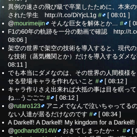
異例の速さの飛び級で卒業したために、本来の
された学生 http://t.co/DiYjcL1g
#
[ 08:01 ]
@
mourimeijin
そんな巨女を解体とか…
#
[ 0
F1の60年の軌跡を一分の動画で確認 http://t.co
08:06 ]
架空の世界で架空の技術を導入すると、現代の
な技術（蒸気機関とか）だけを導入するダメ
08:11 ]
でも本当にダメなのは、その世界の人間模様を
せる登場キャラを作れないこと
#
[ 08:12 ]
キャラ作りさえ出来れば大抵の事は目を瞑って
ね…うごごご
#
[ 08:12 ]
@
rutaro123
アニメでなんで泣いちゃってる
ない人達が居るだけなのです
#
[ 08:34 ]
A Darkelf! A Darkelf! My kingdom for a Darkelf!
@
godhand0914W
おきてしまったか･・
#
[ 