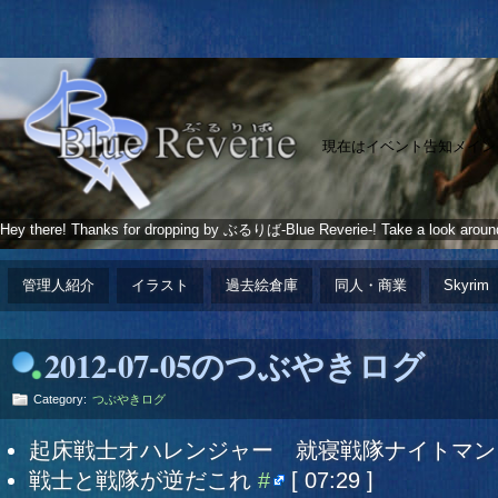
現在はイベント告知メイン
Hey there! Thanks for dropping by ぶるりば-Blue Reverie-! Take a look aroun
管理人紹介
イラスト
過去絵倉庫
同人・商業
Skyrim
2012-07-05のつぶやきログ
Category:
つぶやきログ
起床戦士オハレンジャー 就寝戦隊ナイトマ
戦士と戦隊が逆だこれ
#
[ 07:29 ]