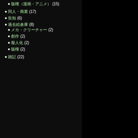
版権（漫画・アニメ）
(15)
同人・商業
(17)
告知
(6)
過去絵倉庫
(8)
メカ・クリーチャー
(2)
創作
(2)
擬人化
(2)
版権
(2)
雑記
(22)