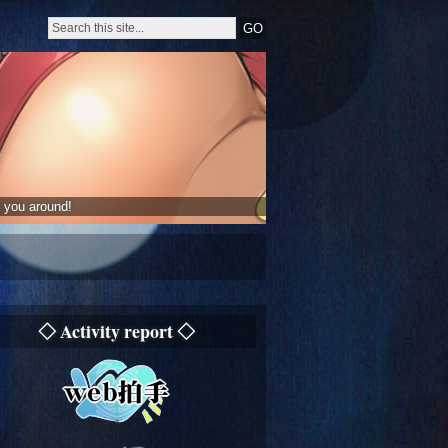
 you around!
◇ Activity report ◇