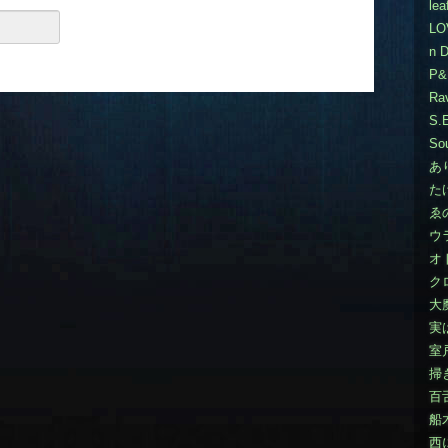
lea
LO
n D
P&
Rav
S.
Sou
あ
た
ゑ
ウ
オ
ク
大
実
室
掃
百
船
西