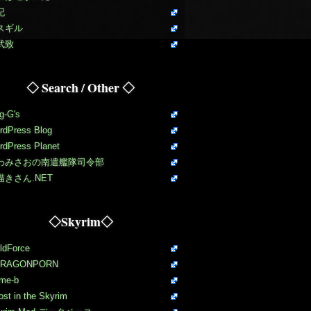
記
スギル
武致
◇ Search / Other ◇
g-G's
rdPress Blog
rdPress Planet
わみさおの南遣艦隊司令部
描きさん.NET
◇Skyrim◇
ldForce
RAGONPORN
me-b
st in the Skyrim