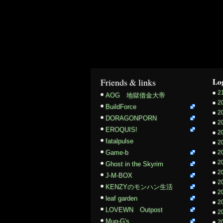
Friends & links
Lo
2
AOG 地獄借金大帝
2
BuildForce
2
DORAGONPORN
2
EROQUIS!
2
fatalpulse
2
Game-b
2
2
Ghost in the Skyrim
2
J-M-BOX
2
KENZYのモンハン生活
2
leaf garden
2
LOVEWN Outpost
2
Mug-G's
2