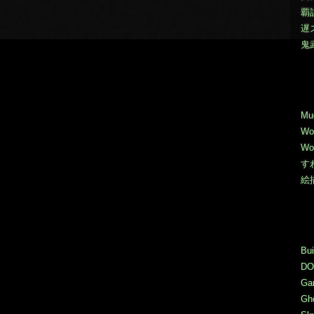
覇
遅
鬼
Mu
Wo
Wo
す
絵
Bui
DO
Ga
Gho