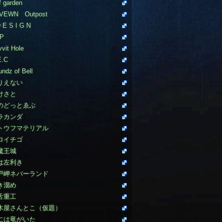
f garden
VEWN Outpost
 E S I G N
P
vit Hole
E.C
ndz of Bell
りえない
けさと
のどっとゑぶ
ラカンダ
トウフマテリアル
ロイチゴ
魔王城
は左利き
戸岬ネバーランド
き溜め
舌重工
木屋さんとこ（仮題）
には竜がいた