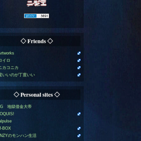
◇ Friends ◇
Artworks
ロイロ
ニカコニカ
度いいのが丁度いい
◇ Personal sites ◇
OG 地獄借金大帝
OQUIS!
alpulse
M-BOX
ENZYのモンハン生活