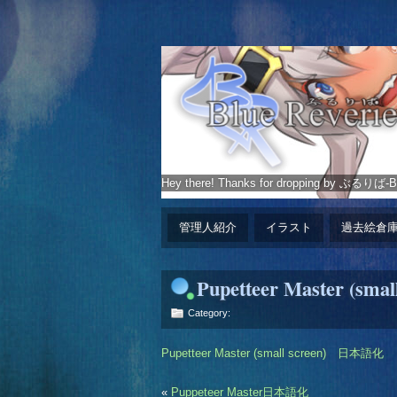
Hey there! Thanks for dropping by ぶるりば-Blu
管理人紹介
イラスト
過去絵倉
Pupetteer Master (s
Category:
Pupetteer Master (small screen) 日本語化
«
Puppeteer Master日本語化