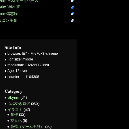
yrim Mod データベース
yrim Wiki JP
yrim備忘録
リゴン革命
Site Info
browser: IE7・FireFox3･chrome
Fontsize: middle
resolution: 1024*600/16bit
Age: 18 over
counter:
1104308
Category
Skyrim
(34)
つぶやきログ
(202)
イラスト
(52)
創作
(12)
擬人化
(6)
版権（ゲーム全般）
(30)