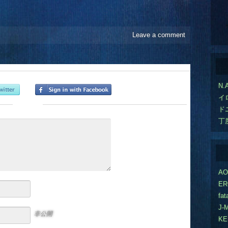
Leave a comment
N.
イ
または
ド
丁
A
ER
fat
J-
非公開
K