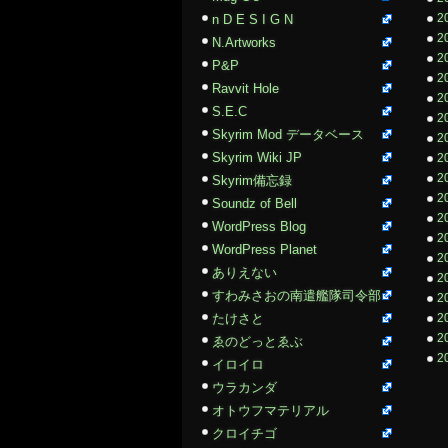
2
n D E S I G N
2
N.Artworks
2
P&P
2
Ravvit Hole
2
S.E.C
2
Skyrim Mod データベース
2
Skyrim Wiki JP
2
2
Skyrim備忘録
2
Soundz of Bell
2
WordPress Blog
2
WordPress Planet
2
ありえない
2
すわみさおの南遣艦隊司令部
2
たけさと
2
2
ゑのどっとゑぶ
2
イロイロ
ウラカンダ
オトウフマテリアル
クロイチゴ