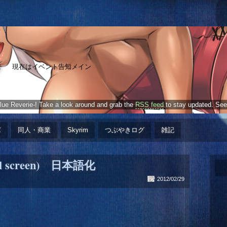
現在はイベント告知メイン
e Reverie-! Take a look around and grab the
RSS feed
to stay updated. See
庫
同人・商業
Skyrim
つぶやきログ
雑記
mall screen) 日本語化
2012/02/29