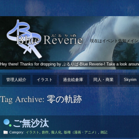
現在はイベント告知メイン
Hey there! Thanks for dropping by ぶるりば-Blue Reverie-! Take a look aroun
管理人紹介
イラスト
過去絵倉庫
同人・商業
Skyrim
Tag Archive:
零の軌跡
ご無沙汰
Category:
イラスト
,
創作
,
擬人化
,
版権（漫画・アニメ）
,
雑記