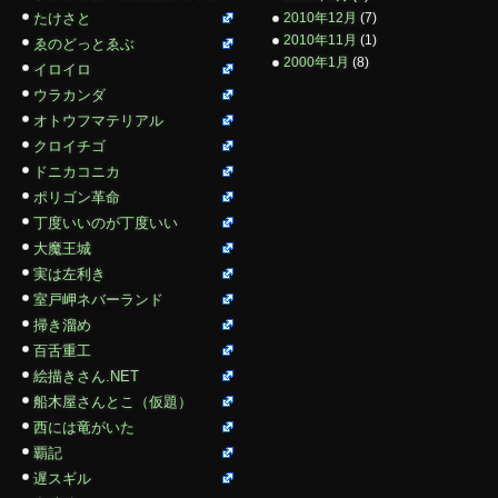
たけさと
2010年12月
(7)
2010年11月
(1)
ゑのどっとゑぶ
2000年1月
(8)
イロイロ
ウラカンダ
オトウフマテリアル
クロイチゴ
ドニカコニカ
ポリゴン革命
丁度いいのが丁度いい
大魔王城
実は左利き
室戸岬ネバーランド
掃き溜め
百舌重工
絵描きさん.NET
船木屋さんとこ（仮題）
西には竜がいた
覇記
遅スギル