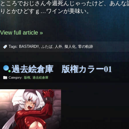
ところでおじさん今週死んじゃったけど、あんな
りとかひどすｇ…ワインが美味い。
View full article »
Tags:
BASTARD!!
,
ふたば
,
人外
,
擬人化
,
零の軌跡
過去絵倉庫 版権カラー01
Category:
版権
,
過去絵倉庫