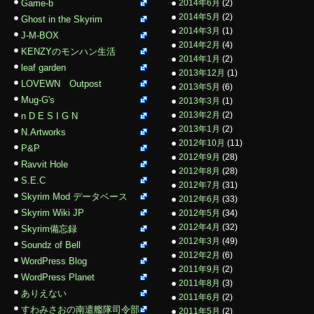
Game-b
2014年6月
(2)
2014年5月
(2)
Ghost in the Skyrim
2014年3月
(1)
J-M-BOX
2014年2月
(4)
KENZYのモンハン生活
2014年1月
(2)
leaf garden
2013年12月
(1)
LOVEWN Outpost
2013年5月
(6)
Mug-G's
2013年3月
(1)
2013年2月
(2)
n D E S I G N
2013年1月
(2)
N.Artworks
2012年10月
(11)
P&P
2012年9月
(28)
Ravvit Hole
2012年8月
(28)
S.E.C
2012年7月
(31)
Skyrim Mod データベース
2012年6月
(33)
Skyrim Wiki JP
2012年5月
(34)
2012年4月
(32)
Skyrim備忘録
2012年3月
(49)
Soundz of Bell
2012年2月
(6)
WordPress Blog
2011年9月
(2)
WordPress Planet
2011年8月
(3)
ありえない
2011年6月
(2)
すわみさおの南遣艦隊司令部
2011年5月
(2)