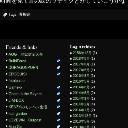
時間を見て昔の絵のリテイクとかしていこうかな
Tags:
看板娘
Friends & links
Log Archives
2156年12月
(1)
AOG 地獄借金大帝
2018年5月
(1)
BuildForce
2017年8月
(1)
DORAGONPORN
2017年5月
(1)
EROQUIS!
2016年8月
(1)
fatalpulse
2016年5月
(1)
Game-b
2014年6月
(2)
2014年5月
(2)
Ghost in the Skyrim
2014年3月
(1)
J-M-BOX
2014年2月
(4)
KENZYのモンハン生活
2014年1月
(2)
leaf garden
2013年12月
(1)
LOVEWN Outpost
2013年5月
(6)
Mug-G's
2013年3月
(1)