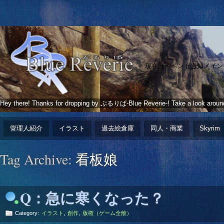
現在はイベント告知メイン
Hey there! Thanks for dropping by ぶるりば-Blue Reverie-! Take a look aroun
管理人紹介
イラスト
過去絵倉庫
同人・商業
Skyrim
Tag Archive:
看板娘
Q：急に寒くなった？
Category:
イラスト
,
創作
,
版権（ゲーム全般）