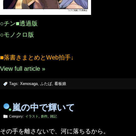
○チン■透過版
○モノクロ版
■落書きまとめとWeb拍手↓
View full article »
Tags:
Xenosaga
,
ふたば
,
看板娘
嵐の中で輝いて
Category:
イラスト
,
創作
,
雑記
その手を離さないで、河に落ちるから。