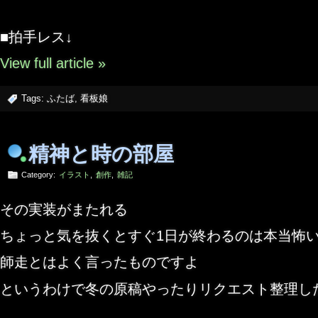
■拍手レス↓
View full article »
Tags:
ふたば
,
看板娘
精神と時の部屋
Category:
イラスト
,
創作
,
雑記
その実装がまたれる
ちょっと気を抜くとすぐ1日が終わるのは本当怖
師走とはよく言ったものですよ
というわけで冬の原稿やったりリクエスト整理し