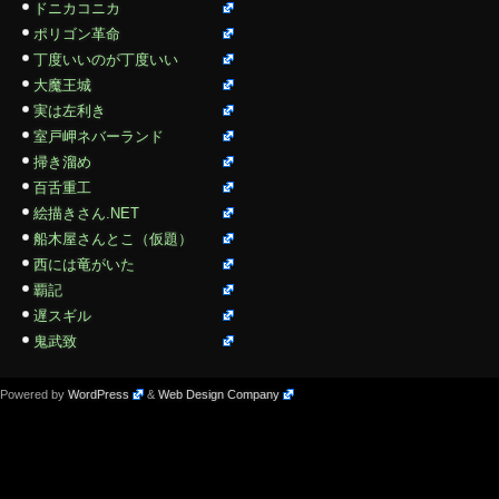
ドニカコニカ
ポリゴン革命
丁度いいのが丁度いい
大魔王城
実は左利き
室戸岬ネバーランド
掃き溜め
百舌重工
絵描きさん.NET
船木屋さんとこ（仮題）
西には竜がいた
覇記
遅スギル
鬼武致
Powered by
WordPress
&
Web Design Company