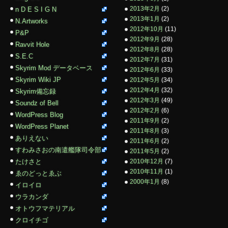
2013年2月
(2)
n D E S I G N
2013年1月
(2)
N.Artworks
2012年10月
(11)
P&P
2012年9月
(28)
Ravvit Hole
2012年8月
(28)
S.E.C
2012年7月
(31)
Skyrim Mod データベース
2012年6月
(33)
Skyrim Wiki JP
2012年5月
(34)
2012年4月
(32)
Skyrim備忘録
2012年3月
(49)
Soundz of Bell
2012年2月
(6)
WordPress Blog
2011年9月
(2)
WordPress Planet
2011年8月
(3)
ありえない
2011年6月
(2)
すわみさおの南遣艦隊司令部
2011年5月
(2)
たけさと
2010年12月
(7)
2010年11月
(1)
ゑのどっとゑぶ
2000年1月
(8)
イロイロ
ウラカンダ
オトウフマテリアル
クロイチゴ