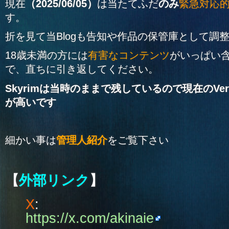
現在
（2025/06/05）
は当たてふだ
のみ
緊急対応
す。
折を見て当Blogも告知や作品の保管庫として調
18歳未満の方には
有害なコンテンツ
がいっぱい
で、直ちに引き返してください。
Skyrimは当時のままで残しているので現在のV
が高いです
細かい事は
管理人紹介
をご覧下さい
【
外部リンク
】
X
:
https://x.com/akinaie