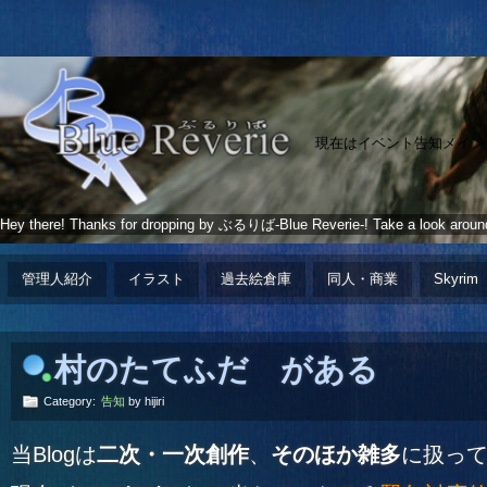
現在はイベント告知メイン
Hey there! Thanks for dropping by ぶるりば-Blue Reverie-! Take a look aroun
管理人紹介
イラスト
過去絵倉庫
同人・商業
Skyrim
村のたてふだ がある
Category:
告知
by hijiri
当Blogは
二次・一次創作
、
そのほか雑多
に扱っ