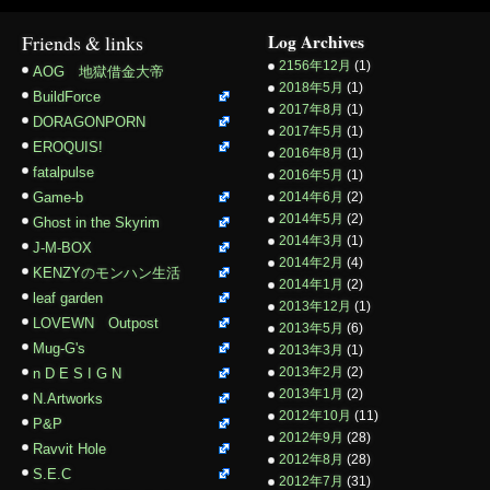
Friends & links
Log Archives
2156年12月
(1)
AOG 地獄借金大帝
2018年5月
(1)
BuildForce
2017年8月
(1)
DORAGONPORN
2017年5月
(1)
EROQUIS!
2016年8月
(1)
fatalpulse
2016年5月
(1)
Game-b
2014年6月
(2)
2014年5月
(2)
Ghost in the Skyrim
2014年3月
(1)
J-M-BOX
2014年2月
(4)
KENZYのモンハン生活
2014年1月
(2)
leaf garden
2013年12月
(1)
LOVEWN Outpost
2013年5月
(6)
Mug-G's
2013年3月
(1)
2013年2月
(2)
n D E S I G N
2013年1月
(2)
N.Artworks
2012年10月
(11)
P&P
2012年9月
(28)
Ravvit Hole
2012年8月
(28)
S.E.C
2012年7月
(31)