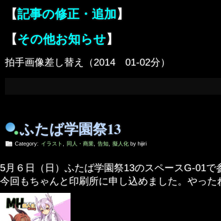
【
記事の修正・追加
】
【
その他お知らせ
】
拍手画像差し替え（2014 01-02分）
ふたば学園祭13
Category:
イラスト
,
同人・商業
,
告知
,
擬人化
by hijiri
5月６日（日）ふたば学園祭13のスペースG-01
今回もちゃんと印刷所に申し込めました。やった