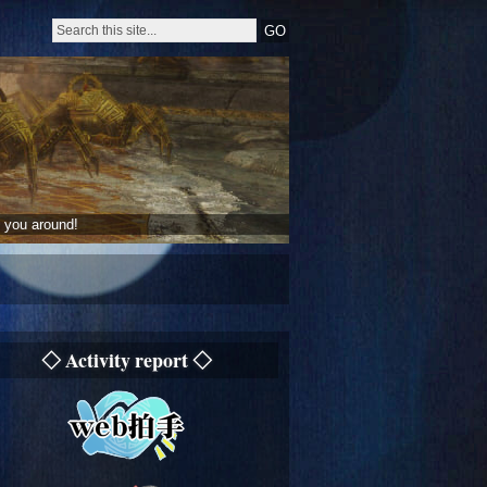
 you around!
◇ Activity report ◇