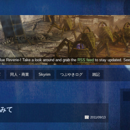
現在はイベント告知メイン
e Reverie-! Take a look around and grab the
RSS feed
to stay updated. See
庫
同人・商業
Skyrim
つぶやきログ
雑記
みて
2011/09/13