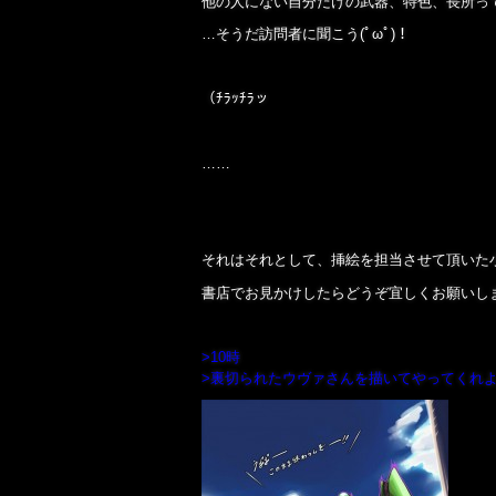
他の人にない自分だけの武器、特色、長所っ
…そうだ訪問者に聞こう(ﾟωﾟ)！
（ﾁﾗｯﾁﾗッ
……
それはそれとして、挿絵を担当させて頂いた
書店でお見かけしたらどうぞ宜しくお願いし
>10時
>裏切られたウヴァさんを描いてやってくれ