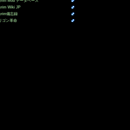
yrim Mod データベース
yrim Wiki JP
yrim備忘録
リゴン革命