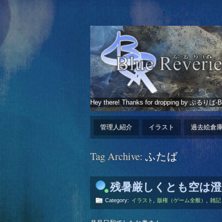
Hey there! Thanks for dropping by ぶるりば-Blu
管理人紹介
イラスト
過去絵倉
Tag Archive:
ふたば
残暑厳しくとも空は澄
Category:
イラスト
,
版権（ゲーム全般）
,
雑記