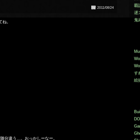
覇
2011/08/24
遅
鬼
てね。
Mu
Wo
Wo
す
絵
Bui
DO
Ga
Gho
、随分違う…。おっかしーなー。