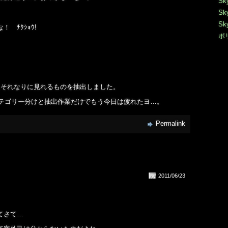
Sk
Sk
Sk
 ﾁｸｼｮｳ!
ポ
らそれなりに見れるものを抽出しました。
カテゴリー分けと抽出作業だけでもう今日は疲れたヨ…。
Permalink
2011/06/23
てさて…