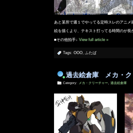
あと某所で週１でやってる定時スレのアニメ
絵を描くより、テキスト打ってる時間のが長
■その他拍手↓
View full article »
Tags:
OOO
,
ふたば
過去絵倉庫 メカ・ク
Category:
メカ・クリーチャー
,
過去絵倉庫