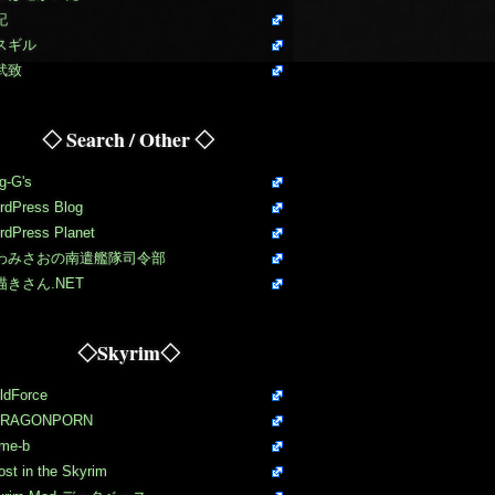
記
スギル
武致
◇ Search / Other ◇
g-G's
rdPress Blog
rdPress Planet
わみさおの南遣艦隊司令部
描きさん.NET
◇Skyrim◇
ldForce
RAGONPORN
me-b
st in the Skyrim