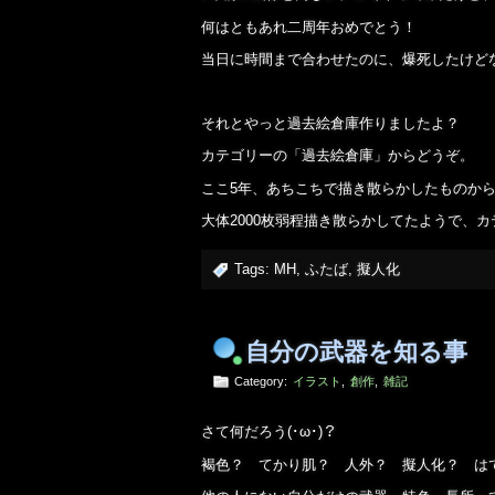
何はともあれ二周年おめでとう！
当日に時間まで合わせたのに、爆死したけどな！
それとやっと過去絵倉庫作りましたよ？
カテゴリーの「過去絵倉庫」からどうぞ。
ここ5年、あちこちで描き散らかしたものか
大体2000枚弱程描き散らかしてたようで、
Tags:
MH
,
ふたば
,
擬人化
自分の武器を知る事
Category:
イラスト
,
創作
,
雑記
さて何だろう(･ω･)？
褐色？ てかり肌？ 人外？ 擬人化？ は