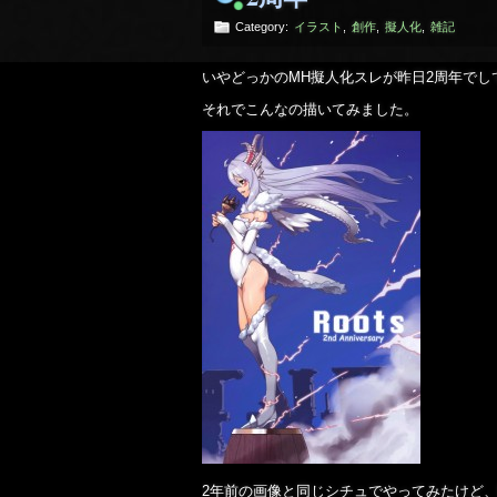
Category:
イラスト
,
創作
,
擬人化
,
雑記
いやどっかのMH擬人化スレが昨日2周年でし
それでこんなの描いてみました。
2年前の画像と同じシチュでやってみたけど