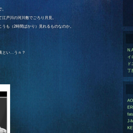
で。
て江戸川の河川敷でごろり月見。
こうも（2時間ばかり）見れるものなのか。
N.
夜とい…うｎ？
イ
ド
丁
A
ER
fat
J-
K