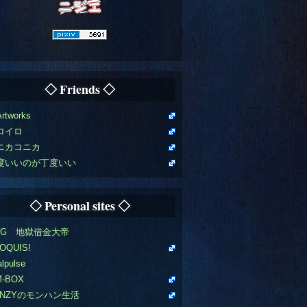
◇ Friends ◇
Artworks
ロイロ
ニカコニカ
度いいのが丁度いい
◇ Personal sites ◇
OG 地獄借金大帝
OQUIS!
alpulse
M-BOX
ENZYのモンハン生活