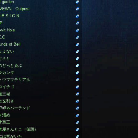
f garden
VEWN Outpost
 E S I G N
P
vit Hole
E.C
ndz of Bell
りえない
けさと
のどっとゑぶ
ラカンダ
トウフマテリアル
ロイチゴ
魔王城
は左利き
戸岬ネバーランド
き溜め
舌重工
木屋さんとこ（仮題）
には竜がいた