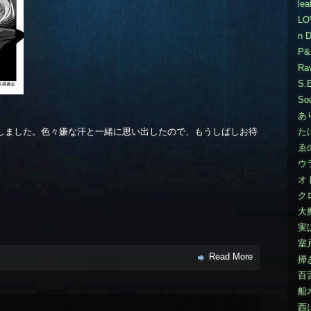
lea
LO
n D
P&
Rav
S.
Sou
あ
しました。色々嫌な汗と一緒に思い出したので、もうしばしお待
た
ゑ
ウ
オ
ク
大
実
室
Read More
掃
百
船
西